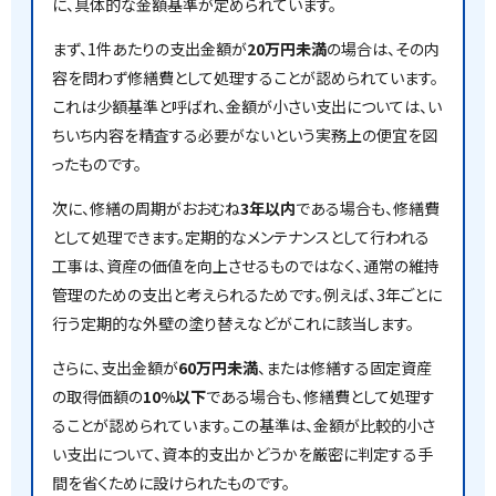
に、具体的な金額基準が定められています。
まず、1件あたりの支出金額が
20万円未満
の場合は、その内
容を問わず修繕費として処理することが認められています。
これは少額基準と呼ばれ、金額が小さい支出については、い
ちいち内容を精査する必要がないという実務上の便宜を図
ったものです。
次に、修繕の周期がおおむね
3年以内
である場合も、修繕費
として処理できます。定期的なメンテナンスとして行われる
工事は、資産の価値を向上させるものではなく、通常の維持
管理のための支出と考えられるためです。例えば、3年ごとに
行う定期的な外壁の塗り替えなどがこれに該当します。
さらに、支出金額が
60万円未満
、または修繕する固定資産
の取得価額の
10%以下
である場合も、修繕費として処理す
ることが認められています。この基準は、金額が比較的小さ
い支出について、資本的支出かどうかを厳密に判定する手
間を省くために設けられたものです。