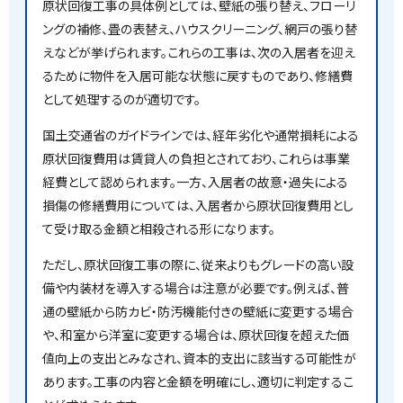
原状回復工事の具体例としては、壁紙の張り替え、フローリ
ングの補修、畳の表替え、ハウスクリーニング、網戸の張り替
えなどが挙げられます。これらの工事は、次の入居者を迎え
るために物件を入居可能な状態に戻すものであり、修繕費
として処理するのが適切です。
国土交通省のガイドラインでは、経年劣化や通常損耗による
原状回復費用は賃貸人の負担とされており、これらは事業
経費として認められます。一方、入居者の故意・過失による
損傷の修繕費用については、入居者から原状回復費用とし
て受け取る金額と相殺される形になります。
ただし、原状回復工事の際に、従来よりもグレードの高い設
備や内装材を導入する場合は注意が必要です。例えば、普
通の壁紙から防カビ・防汚機能付きの壁紙に変更する場合
や、和室から洋室に変更する場合は、原状回復を超えた価
値向上の支出とみなされ、資本的支出に該当する可能性が
あります。工事の内容と金額を明確にし、適切に判定するこ