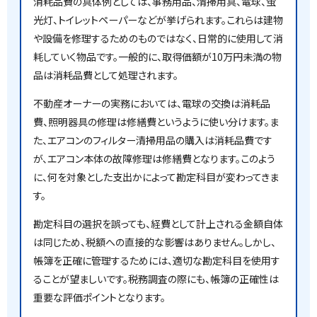
消耗品費の具体例としては、事務用品、清掃用具、電球、蛍
光灯、トイレットペーパーなどが挙げられます。これらは建物
や設備を修理するためのものではなく、日常的に使用して消
耗していく物品です。一般的に、取得価額が10万円未満の物
品は消耗品費として処理されます。
不動産オーナーの実務においては、電球の交換は消耗品
費、照明器具の修理は修繕費というように使い分けます。ま
た、エアコンのフィルター清掃用品の購入は消耗品費です
が、エアコン本体の故障修理は修繕費となります。このよう
に、何を対象とした支出かによって勘定科目が変わってきま
す。
勘定科目の選択を誤っても、経費として計上される金額自体
は同じため、税額への直接的な影響はありません。しかし、
帳簿を正確に管理するためには、適切な勘定科目を使用す
ることが望ましいです。税務調査の際にも、帳簿の正確性は
重要な評価ポイントとなります。