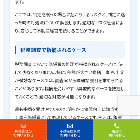
ます。
ここでは、判定を誤った場合に起こりうるリスクと、判定に迷
った時の対処法について解説します。適切なリスク管理によ
り、安心して不動産経営を続けることができます。
税務調査で指摘されるケース
税務調査において修繕費の処理が指摘されるケースは、決
して少なくありません。特に、金額が大きい修繕工事や、判定
が微妙なケースでは、調査官から詳細な説明を求められる
ことがあります。指摘を受けやすい典型的なケースを把握し
ておくことで、適切な対応が可能になります。
最も指摘を受けやすいのは、明らかに価値向上に該当する
工事を修繕費として処理しているケースです。例えば、和室
を洋室に改装する工事、オートロックの新規設置工事、建物
賃貸管理の
不動産投資の
電話で
のバリアフリー化工事などは、建物の機能や価値を向上させ
お問い合わせ
お問い合わせ
問い合わせ