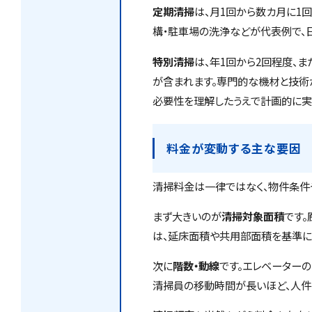
定期清掃
は、月1回から数カ月に1
構・駐車場の洗浄などが代表例で、
特別清掃
は、年1回から2回程度、
が含まれます。専門的な機材と技術
必要性を理解したうえで計画的に実
料金が変動する主な要因
清掃料金は一律ではなく、物件条件
まず大きいのが
清掃対象面積
です
は、延床面積や共用部面積を基準に
次に
階数・動線
です。エレベーター
清掃員の移動時間が長いほど、人件