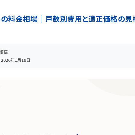
掃の料金相場｜戸数別費用と適正価格の見
木慎悟
:
2026年1月19日