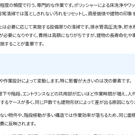
回程度の頻度で行う、専門的な作業です。ポリッシャーによる床洗浄やワ
日常清掃では落としきれない汚れをリセットし、資産価値や建物の印象
または必要に応じて実施する設備寄りの清掃です。排水管高圧洗浄、貯水
が必要になりやすく、費用は高額になりがちですが、建物の長寿命化や事
施することが重要です。
や作業設計によって変動します。特に影響が大きいのは次の要素です。
。廊下や階段、エントランスなどの共用部が広いほど作業時間が増え、人
するケースが多く、同じ戸数でも建物形状によって差が出る原因になり
のない物件や、階段移動が多い構造では作業効率が落ちるため、同じ面積
費に反映されます。